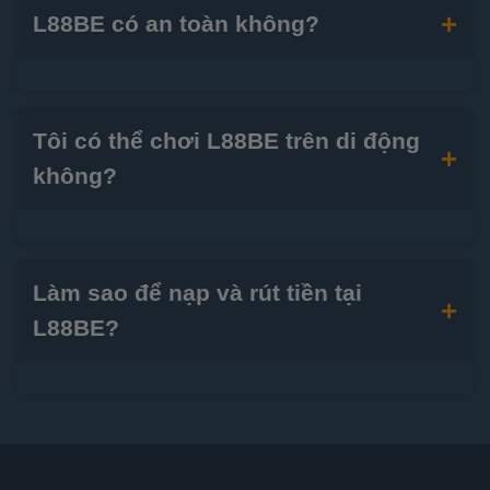
+
L88BE có an toàn không?
Tôi có thể chơi L88BE trên di động
+
không?
Làm sao để nạp và rút tiền tại
+
L88BE?