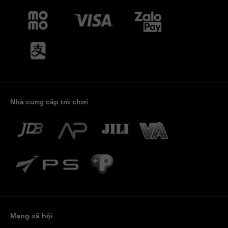
Nhà cung cấp trò chơi
Mạng xã hội