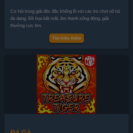
Cơ hội trúng giải độc đắc khổng lồ với các trò chơi nổ hũ
đa dạng. Đồ họa bắt mắt, âm thanh sống động, giải
thưởng cực lớn.
Tìm hiểu thêm
Đá Gà