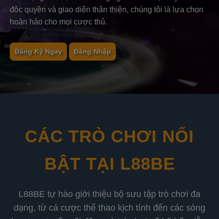
độc quyền và giao diện thân thiện, chúng tôi là lựa chọn
hoàn hảo cho mọi cược thủ.
Đăng Ký Ngay
Đăng Nhập
CÁC TRÒ CHƠI NỔI
BẬT TẠI L88BE
L88BE tự hào giới thiệu bộ sưu tập trò chơi đa
dạng, từ cá cược thể thao kịch tính đến các sòng