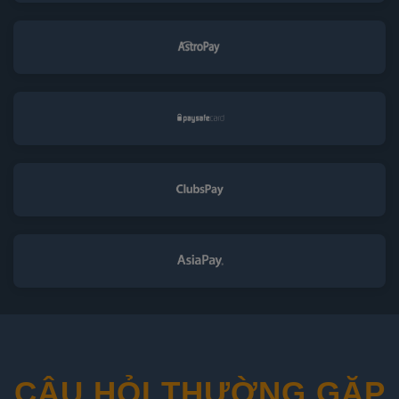
CÂU HỎI THƯỜNG GẶP