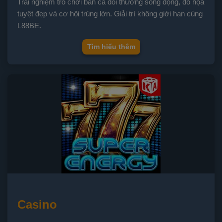
Trải nghiệm trò chơi bắn cá đổi thưởng sống động, đồ họa
tuyệt đẹp và cơ hội trúng lớn. Giải trí không giới hạn cùng
L88BE.
Tìm hiểu thêm
Casino