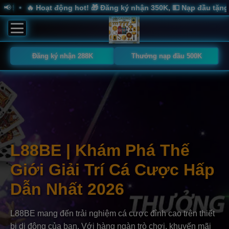
📢
oạt động hot! 🎁 Đăng ký nhận 350K, 💵 Nạp đầu tặng 500K, ⭐ Th
Đăng ký nhận 288K
Thưởng nạp đầu 500K
L88BE | Khám Phá Thế
Giới Giải Trí Cá Cược Hấp
Dẫn Nhất 2026
L88BE mang đến trải nghiệm cá cược đỉnh cao trên thiết
bị di động của bạn. Với hàng ngàn trò chơi, khuyến mãi