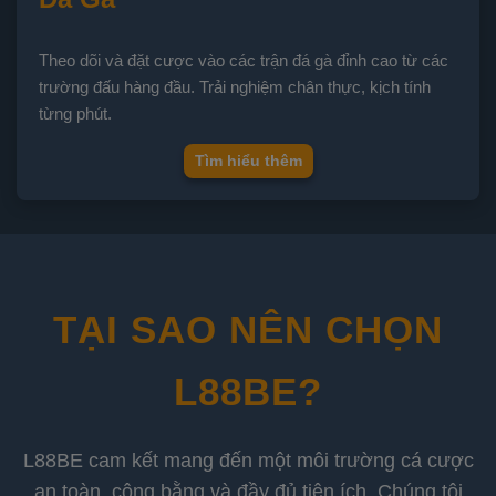
Theo dõi và đặt cược vào các trận đá gà đỉnh cao từ các
trường đấu hàng đầu. Trải nghiệm chân thực, kịch tính
từng phút.
Tìm hiểu thêm
TẠI SAO NÊN CHỌN
L88BE?
L88BE cam kết mang đến một môi trường cá cược
an toàn, công bằng và đầy đủ tiện ích. Chúng tôi